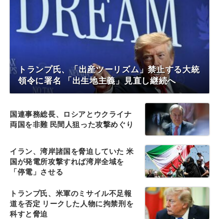
トランプ氏、「出産ツーリズム」禁止する大統
領令に署名 「出生地主義」見直し継続へ
国連事務総長、ロシアとウクライナ
両国を非難 民間人狙った攻撃めぐり
イラン、湾岸諸国を脅迫していた 米
国が発電所攻撃すれば湾岸全域を
「停電」させる
トランプ氏、米軍のミサイル不足報
道を否定 リークした人物に拘禁刑を
科すと脅迫