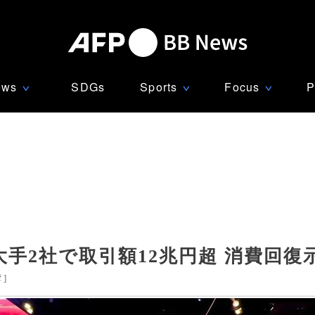
ews
SDGs
Sports
Focus
P
∨
∨
∨
手2社で取引額12兆円超 消費回復
湾
]