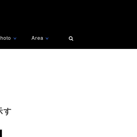
hoto
Area
∨
∨
示す