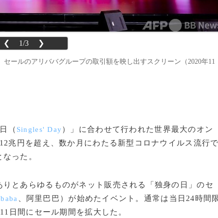
❮
1/3
❯
セールのアリババグループの取引額を映し出すスクリーン（2020年11
の日（
）」に合わせて行われた世界最大のオン
Singles' Day
12兆円を超え、数か月にわたる新型コロナウイルス流行
となった。
りとあらゆるものがネット販売される「独身の日」のセ
、阿里巴巴）が始めたイベント。通常は当日24時間
ibaba
の11日間にセール期間を拡大した。