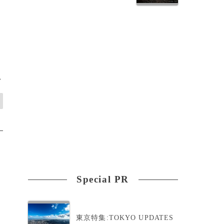
>
Special PR
東京特集:TOKYO UPDATES