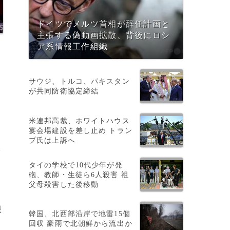
ドイツでメルツ首相が辞任計画と
主張する偽動画拡散、背後にロシ
ア系情報工作組織
サウジ、トルコ、パキスタン
が共同防衛協定締結
米連邦高裁、ホワイトハウス
宴会場建設を差し止め トラン
プ氏は上訴へ
で
タイの学校で10代少年が発
砲、教師・生徒ら6人殺害 祖
父母殺害した後移動
限
韓国、北西部沿岸で地雷15個
回収 豪雨で北朝鮮から流出か