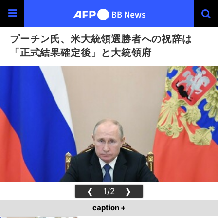
プーチン氏、米大統領選勝者への祝辞は
「正式結果確定後」と大統領府
❮
1/2
❯
caption +