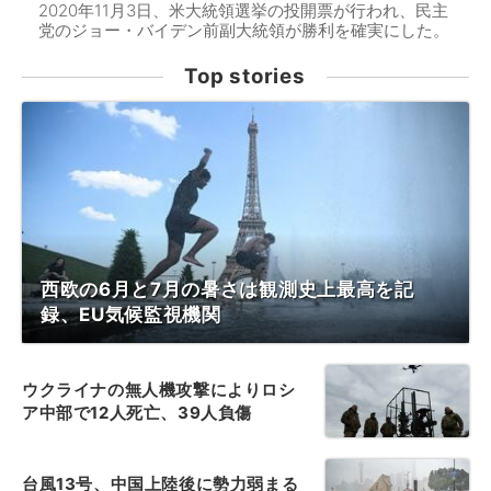
2020年11月3日、米大統領選挙の投開票が行われ、民主
党のジョー・バイデン前副大統領が勝利を確実にした。
Top stories
西欧の6月と7月の暑さは観測史上最高を記
録、EU気候監視機関
ウクライナの無人機攻撃によりロシ
ア中部で12人死亡、39人負傷
台風13号、中国上陸後に勢力弱まる