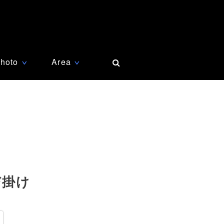
hoto
Area
∨
∨
び掛け