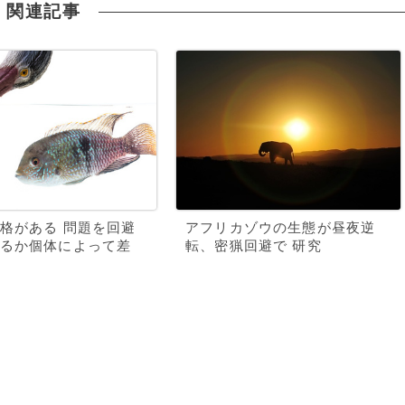
関連記事
格がある 問題を回避
アフリカゾウの生態が昼夜逆
るか個体によって差
転、密猟回避で 研究