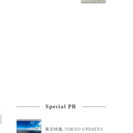
る
Special PR
>
東京特集:TOKYO UPDATES