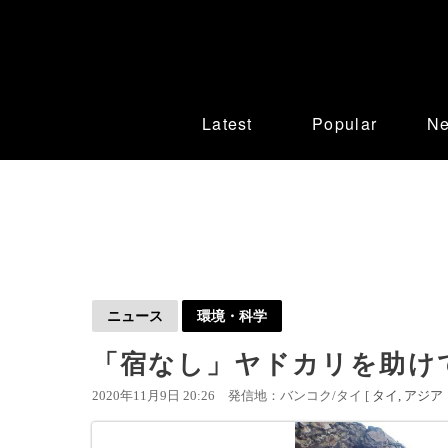
Latest
Popular
N
ニュース
環境・科学
「宿なし」ヤドカリを助け
2020年11月9日 20:26
発信地：バンコク/タイ [
タイ
アジア