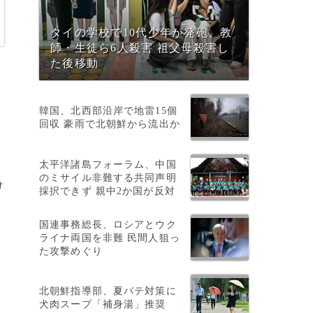
タイの学校で10代少年が発砲、教
師・生徒ら6人殺害 祖父母殺害し
た後移動
韓国、北西部沿岸で地雷15個
回収 豪雨で北朝鮮から流出か
太平洋諸島フォーラム、中国
のミサイル非難する共同声明
け
採択できず 親中2か国が反対
国連事務総長、ロシアとウク
ライナ両国を非難 民間人狙っ
た攻撃めぐり
カ
北朝鮮指導部、夏バテ対策に
犬肉スープ「補身湯」推奨