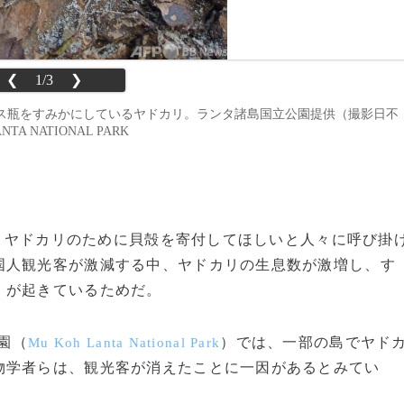
❮
1/3
❯
ス瓶をすみかにしているヤドカリ。ランタ諸島国立公園提供（撮影日不
NTA NATIONAL PARK
局が、ヤドカリのために貝殻を寄付してほしいと人々に呼び掛
国人観光客が激減する中、ヤドカリの生息数が激増し、す
」が起きているためだ。
園（
）では、一部の島でヤド
Mu Koh Lanta National Park
物学者らは、観光客が消えたことに一因があるとみてい