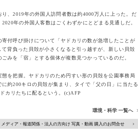
、2019年の外国人訪問者数は約4000万人に上った。だ
2020年の外国人客数はごくわずかにとどまる見通しだ。
寄付呼び掛けについて「ヤドカリの数が急増したことが
して背負った貝殻が小さくなると引っ越すが、新しい貝殻
のごみを「宿」とする個体が複数見つかっているのだ。
態を把握。ヤドカリのため円すい形の貝殻を公園事務局
に約200キロの貝殻が集まり、タイで「父の日」に当た
カリたちに配るという。(c)AFP
環境・科学 一覧へ
メディア・報道関係・法人の方向け 写真・動画 購入のお問合せ
>