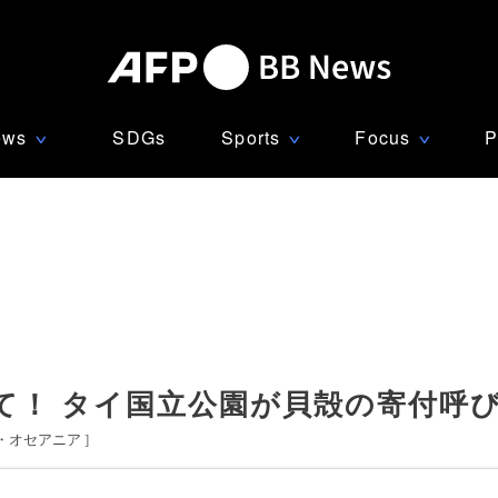
ews
SDGs
Sports
Focus
P
∨
∨
∨
て！ タイ国立公園が貝殻の寄付呼
・オセアニア
]