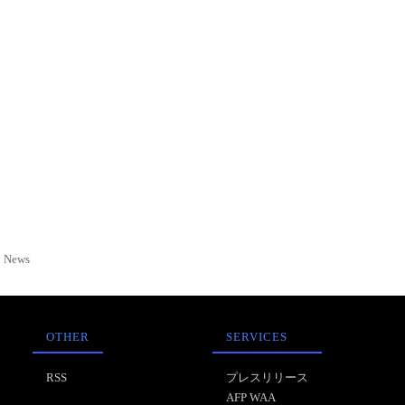
News
OTHER
SERVICES
RSS
プレスリリース
AFP WAA