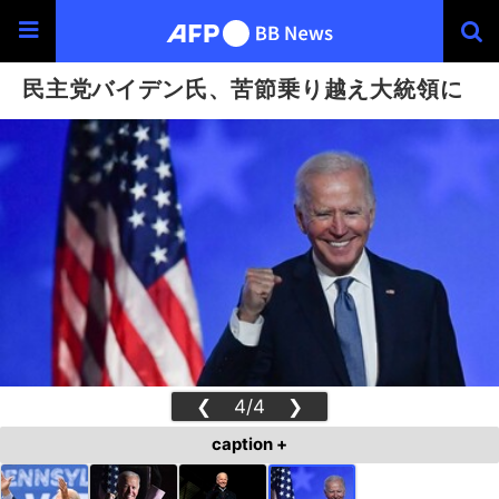
民主党バイデン氏、苦節乗り越え大統領に
❮
4/4
❯
caption +