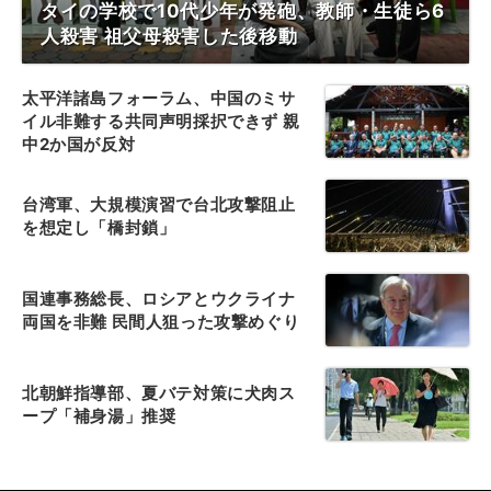
タイの学校で10代少年が発砲、教師・生徒ら6
人殺害 祖父母殺害した後移動
太平洋諸島フォーラム、中国のミサ
イル非難する共同声明採択できず 親
中2か国が反対
台湾軍、大規模演習で台北攻撃阻止
を想定し「橋封鎖」
国連事務総長、ロシアとウクライナ
両国を非難 民間人狙った攻撃めぐり
北朝鮮指導部、夏バテ対策に犬肉ス
ープ「補身湯」推奨