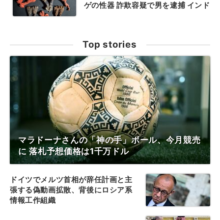
ゲの性器 詐欺容疑で男を逮捕 インド
Top stories
マラドーナさんの「神の手」ボール、今月競売
に 落札予想価格は1千万ドル
ドイツでメルツ首相が辞任計画と主
張する偽動画拡散、背後にロシア系
情報工作組織