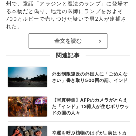
州で、童話「アラジンと魔法のランプ」に登場す
る本物だと偽り、地元の医師にランプをおよそ
700万ルピーで売りつけた疑いで男2人が逮捕さ
れた。
全文を読む
>
関連記事
外出制限違反の外国人に「ごめんな
さい」書き取り500回の罰、インド
【写真特集】AFPのカメラがとらえ
た「インド」 12億人が住むボリウッ
ドの国の人々
幸運を呼ぶ植物のはずが…実はトカ