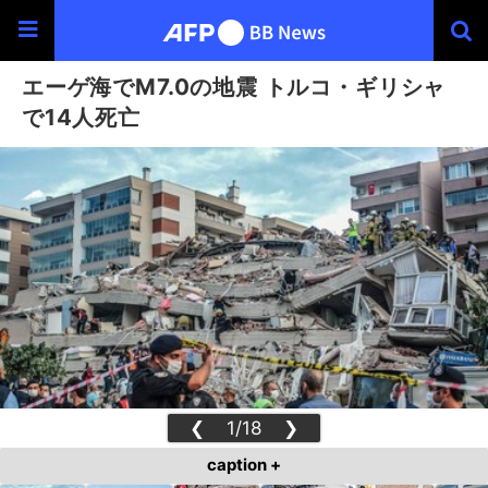
エーゲ海でM7.0の地震 トルコ・ギリシャ
で14人死亡
❮
1/18
❯
caption +