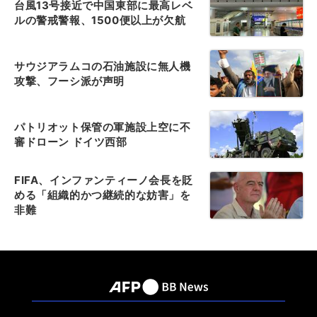
台風13号接近で中国東部に最高レベ
ルの警戒警報、1500便以上が欠航
サウジアラムコの石油施設に無人機
攻撃、フーシ派が声明
パトリオット保管の軍施設上空に不
審ドローン ドイツ西部
FIFA、インファンティーノ会長を貶
める「組織的かつ継続的な妨害」を
非難