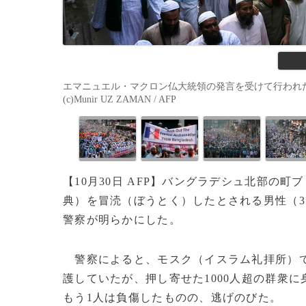
エマニュエル・マクロン仏大統領の発言を受けて行われた抗
(c)Munir UZ ZAMAN / AFP
【10月30日 AFP】バングラデシュ北部の町
典）を冒涜（ぼうとく）したとされる男性（3
警察が明らかにした。
警察によると、モスク（イスラム礼拝所）で
護していたが、押し寄せた1000人超の群衆
もう1人は負傷したものの、逃げのびた。