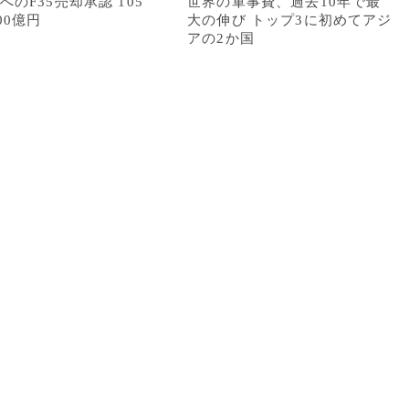
へのF35売却承認 105
世界の軍事費、過去10年で最
00億円
大の伸び トップ3に初めてアジ
アの2か国