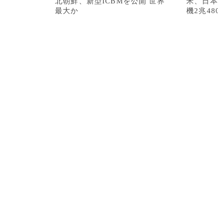
北朝鮮、新型ICBMを公開 世界
米、日本
最大か
機2兆48