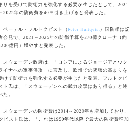
まりを受けて防衛力を強化する必要が生じたとして、2021
～2025年の防衛費を40％引き上げると発表した。
ペーテル・フルトクビスト（
）国防相は
Peter Hultqvist
者会見で、2021～2025年の防衛予算を270億クローナ（約
3200億円）増やすと発表した。
スウェーデン政府は、「ロシアによるジョージアとウク
ライナへの軍事侵攻」に言及し、欧州での緊張の高まりを
受けて防衛力を強化する必要が生じたと発表。フルトクビ
スト氏は、「スウェーデンへの武力攻撃はあり得る」と述
べた。
スウェーデンの防衛費は2014～2020年も増加しており
ルトクビスト氏は、「これは1950年代以降で最大の防衛費増加