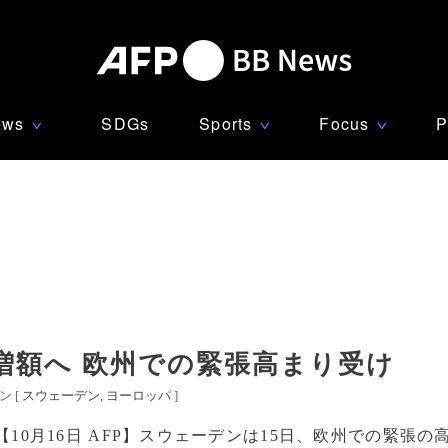
ews
SDGs
Sports
Focus
P
∨
∨
∨
増額へ 欧州での緊張高まり受け
 [
スウェーデン
ヨーロッパ
]
【10月16日 AFP】スウェーデンは15日、欧州での緊張の