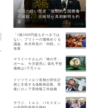
韓国の暗い歴史「強制的な国際養
子縁組」、大統領が真相解明を約
束
>
「1個3000円超もすべきでは
ない」ブリトーの価格めぐる
議論、米共和党の「内戦」に
発展
マラドーナさんの「神の手」
ボール、今月競売に 落札予想
価格は1千万ドル
ドイツでメルツ首相が辞任計
画と主張する偽動画拡散、背
後にロシア系情報工作組織
サウジ、トルコ、パキスタン
が共同防衛協定締結