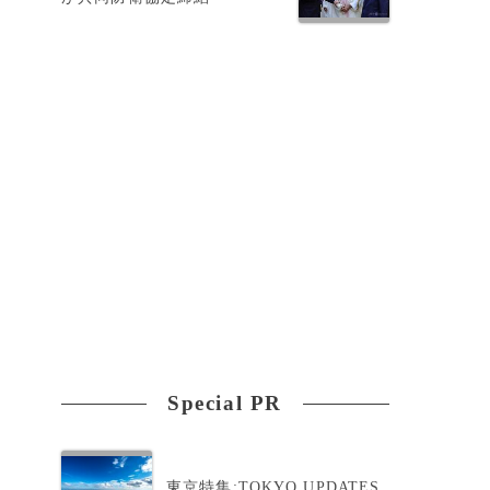
Special PR
東京特集:TOKYO UPDATES