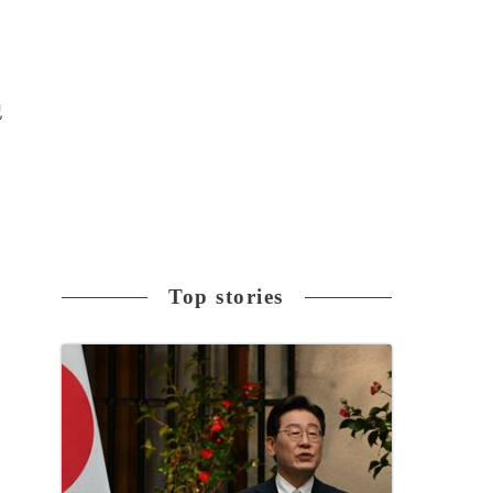
記
Top stories
、