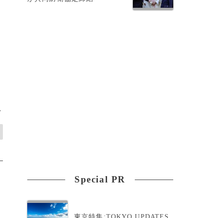
>
Special PR
東京特集:TOKYO UPDATES