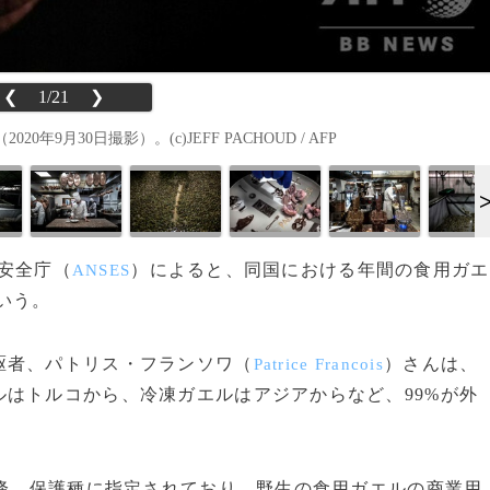
❮
1/21
❯
月30日撮影）。(c)JEFF PACHOUD / AFP
生安全庁（
）によると、同国における年間の食用ガエ
ANSES
という。
駆者、パトリス・フランソワ（
）さんは、
Patrice Francois
はトルコから、冷凍ガエルはアジアからなど、99%が外
以降、保護種に指定されており、野生の食用ガエルの商業用