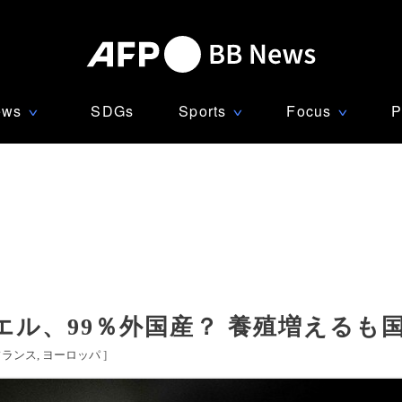
ews
SDGs
Sports
Focus
P
∨
∨
∨
ル、99％外国産？ 養殖増えるも
フランス
ヨーロッパ
]