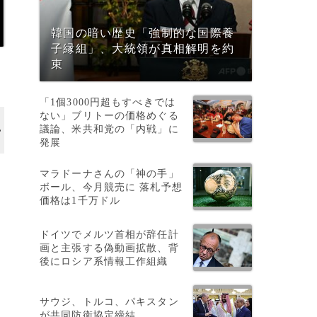
韓国の暗い歴史「強制的な国際養
子縁組」、大統領が真相解明を約
束
「1個3000円超もすべきでは
ない」ブリトーの価格めぐる
議論、米共和党の「内戦」に
発展
マラドーナさんの「神の手」
ボール、今月競売に 落札予想
価格は1千万ドル
ドイツでメルツ首相が辞任計
画と主張する偽動画拡散、背
後にロシア系情報工作組織
サウジ、トルコ、パキスタン
が共同防衛協定締結