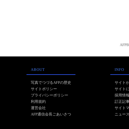
AFP
ABOUT
INFO
写真でつづるAFPの歴史
サイト
サイトポリシー
サイト
プライバシーポリシー
採用情
利用規約
訂正記
運営会社
サイト
AFP通信会長ごあいさつ
ニュー