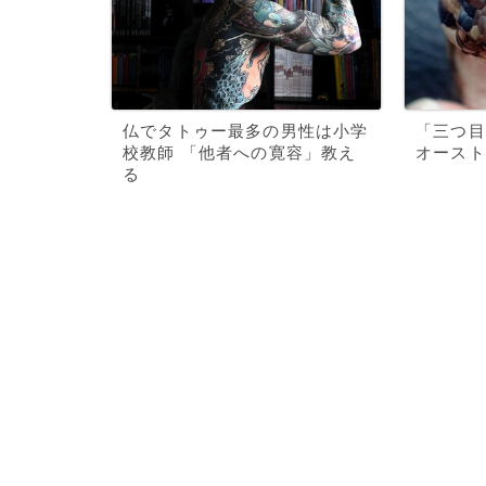
仏でタトゥー最多の男性は小学
「三つ目
校教師 「他者への寛容」教え
オースト
る