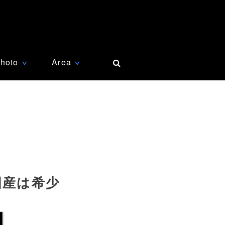
hoto
Area
∨
∨
国産は希少