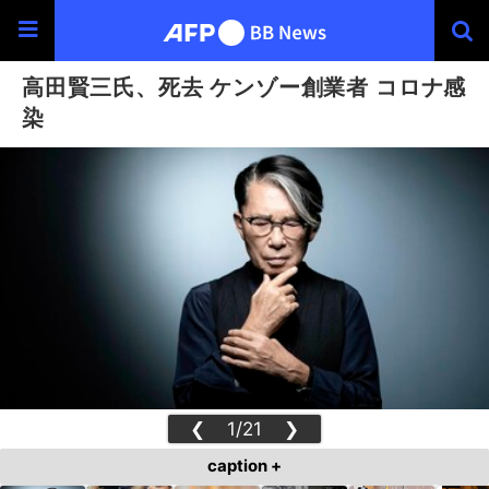
高田賢三氏、死去 ケンゾー創業者 コロナ感
染
❮
1/21
❯
caption +