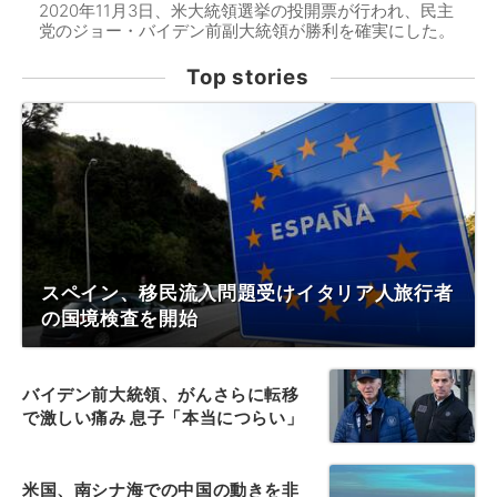
2020年11月3日、米大統領選挙の投開票が行われ、民主
党のジョー・バイデン前副大統領が勝利を確実にした。
Top stories
スペイン、移民流入問題受けイタリア人旅行者
の国境検査を開始
バイデン前大統領、がんさらに転移
で激しい痛み 息子「本当につらい」
米国、南シナ海での中国の動きを非