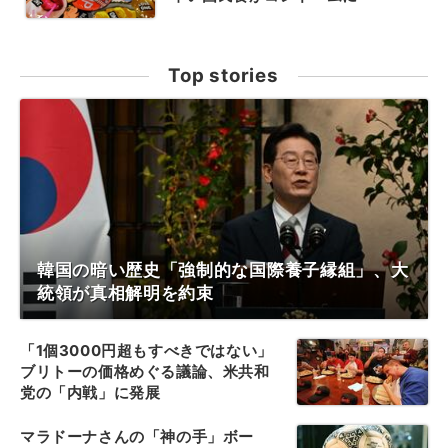
Top stories
韓国の暗い歴史「強制的な国際養子縁組」、大
統領が真相解明を約束
「1個3000円超もすべきではない」
ブリトーの価格めぐる議論、米共和
党の「内戦」に発展
マラドーナさんの「神の手」ボー