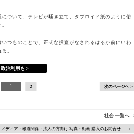
について、テレビが騒ぎ立て、タブロイド紙のように俗
た。
いつものことで、正式な捜査がなされるはるか前にいわ
れる。
政治利用も >
1
2
次のページヘ >
社会 一覧へ
メディア・報道関係・法人の方向け 写真・動画 購入のお問合せ
>