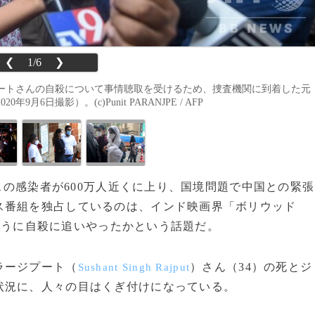
❮
1/6
❯
ートさんの自殺について事情聴取を受けるため、捜査機関に到着した元
日撮影）。(c)Punit PARANJPE / AFP
ルスの感染者が600万人近くに上り、国境問題で中国との緊張
ス番組を独占しているのは、インド映画界「ボリウッド
ように自殺に追いやったかという話題だ。
ラージプート（
）さん（34）の死とジ
Sushant Singh Rajput
状況に、人々の目はくぎ付けになっている。