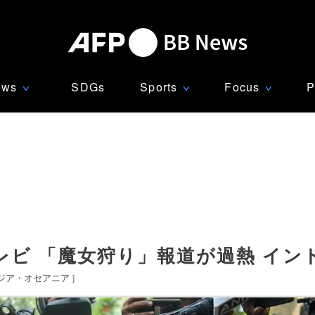
ews
SDGs
Sports
Focus
P
∨
∨
∨
ビ 「魔女狩り」報道が過熱 イン
ジア・オセアニア
]