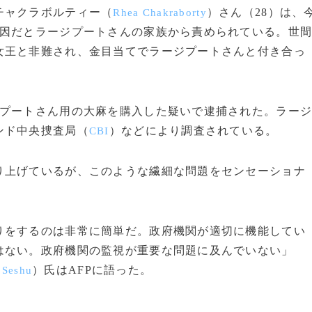
チャクラボルティー（
）さん（28）は、
Rhea Chakraborty
原因だとラージプートさんの家族から責められている。世
女王と非難され、金目当てでラージプートさんと付き合っ
プートさん用の大麻を購入した疑いで逮捕された。ラー
ンド中央捜査局（
）などにより調査されている。
CBI
上げているが、このような繊細な問題をセンセーショナ
りをするのは非常に簡単だ。政府機関が適切に機能してい
はない。政府機関の監視が重要な問題に及んでいない」
）氏はAFPに語った。
 Seshu