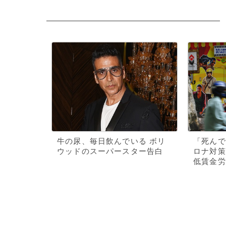
牛の尿、毎日飲んでいる ボリ
「死んで
ウッドのスーパースター告白
ロナ対策
低賃金労