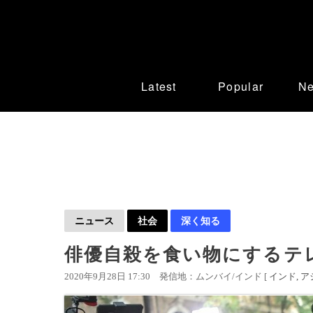
Latest
Popular
N
ニュース
社会
深く知る
俳優自殺を食い物にするテレ
2020年9月28日 17:30
発信地：ムンバイ/インド [
インド
ア