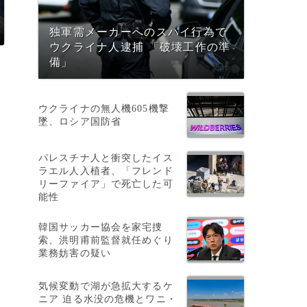
独軍需メーカーへのスパイ行為で
ウクライナ人逮捕 「破壊工作の準
備」
ウクライナの無人機605機撃
墜、ロシア国防省
パレスチナ人と衝突したイス
ラエル人入植者、「フレンド
リーファイア」で死亡した可
能性
韓国サッカー協会を家宅捜
索、洪明甫前監督就任めぐり
業務妨害の疑い
気候変動で湖が急拡大するケ
ニア 迫る水没の危機とワニ・