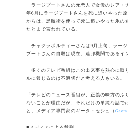
ラージプートさんの元恋人で女優のレア・
年6月にラージプートさんを死に追いやった
からは、黒魔術を使って死に追いやった氷の
たとまで言われている。
チャクラボルティーさんは9月上旬、ラージ
プートさんの自殺は現在、連邦機関であるイ
多くのテレビ番組はこの出来事を熱心に取り
ルに報じるのは不適切だと考える人もいる。
「テレビのニュース番組が、正義の味方のふ
ないことが理由だが、それだけの単純な話で
と、メディア専門家のギータ・セシュ（
Geeta
■メディアによる裁判