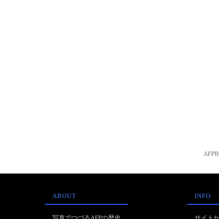
AFP
ABOUT
INFO
写真でつづるAFPの歴史
サイト