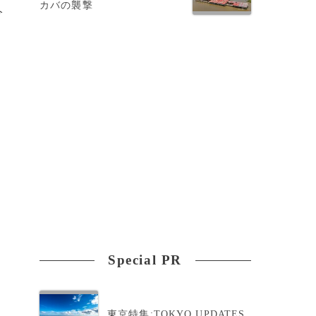
カバの襲撃
今
間
ジ
Special PR
東京特集:TOKYO UPDATES