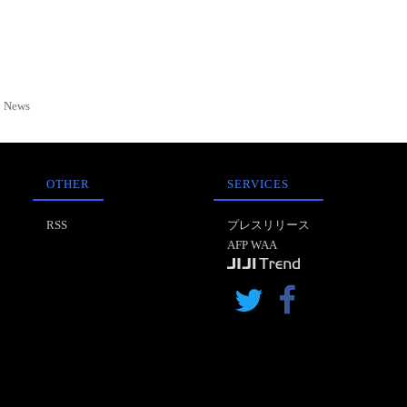
News
OTHER
SERVICES
RSS
プレスリリース
AFP WAA