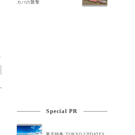
カバの襲撃
た
>
Special PR
東京特集:TOKYO UPDATES