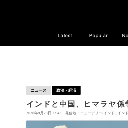
Latest
Popular
N
ニュース
政治・経済
インドと中国、ヒマラヤ係
2020年9月23日 12:43
発信地：ニューデリー/インド [
イン