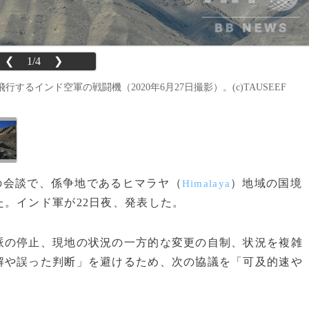
❮
1/4
❯
インド空軍の戦闘機（2020年6月27日撮影）。(c)TAUSEEF
級の会談で、係争地であるヒマラヤ（
）地域の国境
Himalaya
。インド軍が22日夜、発表した。
の停止、現地の状況の一方的な変更の自制、状況を複雑
解や誤った判断」を避けるため、次の協議を「可及的速や