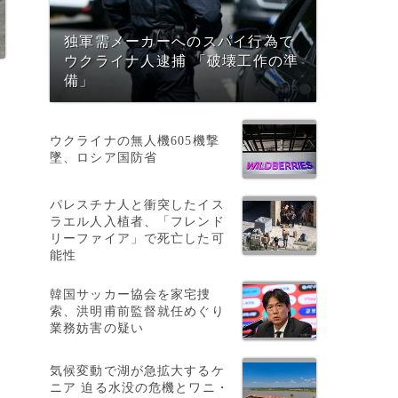
独軍需メーカーへのスパイ行為で
ウクライナ人逮捕 「破壊工作の準
備」
ウクライナの無人機605機撃
墜、ロシア国防省
パレスチナ人と衝突したイス
ラエル人入植者、「フレンド
リーファイア」で死亡した可
能性
韓国サッカー協会を家宅捜
索、洪明甫前監督就任めぐり
業務妨害の疑い
気候変動で湖が急拡大するケ
ニア 迫る水没の危機とワニ・