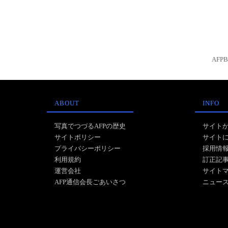
AFP
ABOUT
INFO
写真でつづるAFPの歴史
サイト
サイトポリシー
サイト
プライバシーポリシー
採用情
利用規約
訂正記
運営会社
サイト
AFP通信会長ごあいさつ
ニュー