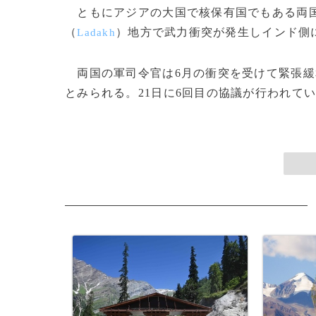
ともにアジアの大国で核保有国でもある両国
（
）地方で武力衝突が発生しインド側
Ladakh
両国の軍司令官は6月の衝突を受けて緊張緩
とみられる。21日に6回目の協議が行われていた