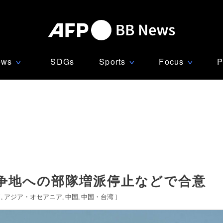
ews
SDGs
Sports
Focus
P
∨
∨
∨
争地への部隊増派停止などで合意
ド
アジア・オセアニア
中国
中国・台湾
]