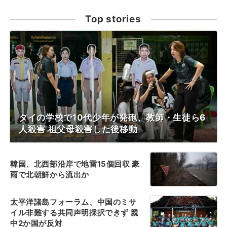
Top stories
タイの学校で10代少年が発砲、教師・生徒ら6
人殺害 祖父母殺害した後移動
韓国、北西部沿岸で地雷15個回収 豪
雨で北朝鮮から流出か
太平洋諸島フォーラム、中国のミサ
イル非難する共同声明採択できず 親
中2か国が反対