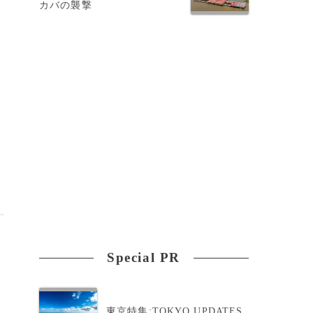
カバの襲撃
と
。
Special PR
東京特集:TOKYO UPDATES