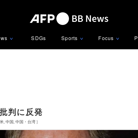
ews
SDGs
Sports
Focus
P
∨
∨
∨
の批判に反発
米
中国
中国・台湾
]