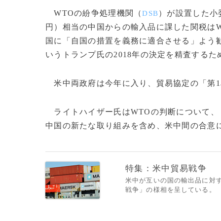
WTOの紛争処理機関（
）が設置した小
DSB
円）相当の中国からの輸入品に課した関税は
国に「自国の措置を義務に適合させる」よう勧
いうトランプ氏の2018年の決定を精査する
米中両政府は今年に入り、貿易協定の「第1
ライトハイザー氏はWTOの判断について、
中国の新たな取り組みを含め、米中間の合意に
特集：米中貿易戦争
米中が互いの国の輸出品に対
戦争」の様相を呈している。