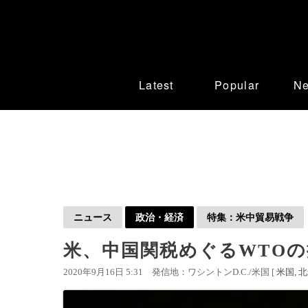
Latest
Popular
N
ニュース
政治・経済
特集：米中貿易戦争
米、中国関税めぐるWTO
2020年9月16日 5:31
発信地：ワシントンD.C./米国 [
米国
北