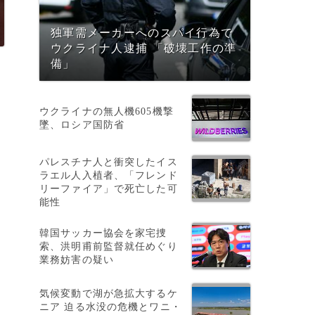
独軍需メーカーへのスパイ行為で
ウクライナ人逮捕 「破壊工作の準
備」
ウクライナの無人機605機撃
墜、ロシア国防省
パレスチナ人と衝突したイス
ラエル人入植者、「フレンド
リーファイア」で死亡した可
能性
韓国サッカー協会を家宅捜
索、洪明甫前監督就任めぐり
業務妨害の疑い
気候変動で湖が急拡大するケ
ニア 迫る水没の危機とワニ・