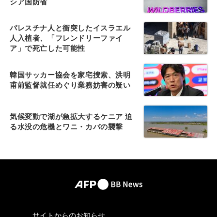
シア国防省
パレスチナ人と衝突したイスラエル
人入植者、「フレンドリーファイ
ア」で死亡した可能性
韓国サッカー協会を家宅捜索、洪明
甫前監督就任めぐり業務妨害の疑い
気候変動で湖が急拡大するケニア 迫
る水没の危機とワニ・カバの襲撃
サイトからのお知らせ