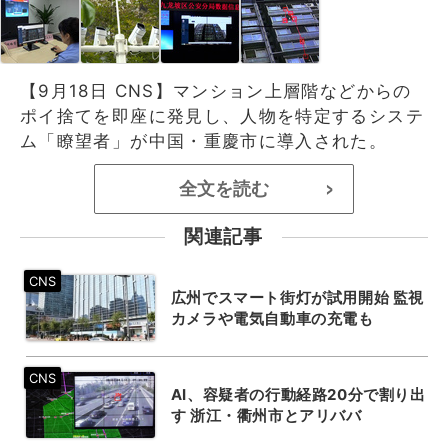
【9月18日 CNS】マンション上層階などからの
ポイ捨てを即座に発見し、人物を特定するシステ
ム「瞭望者」が中国・重慶市に導入された。
全文を読む
>
関連記事
広州でスマート街灯が試用開始 監視
カメラや電気自動車の充電も
AI、容疑者の行動経路20分で割り出
す 浙江・衢州市とアリババ