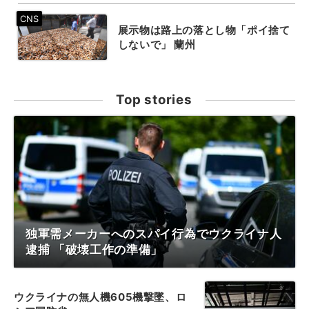
展示物は路上の落とし物「ポイ捨て
しないで」 蘭州
Top stories
独軍需メーカーへのスパイ行為でウクライナ人
逮捕 「破壊工作の準備」
ウクライナの無人機605機撃墜、ロ