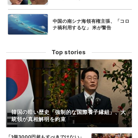
中国の南シナ海領有権主張、「コロ
ナ禍利用するな」 米が警告
Top stories
韓国の暗い歴史「強制的な国際養子縁組」、大
統領が真相解明を約束
「1個3000円超もすべきではない」