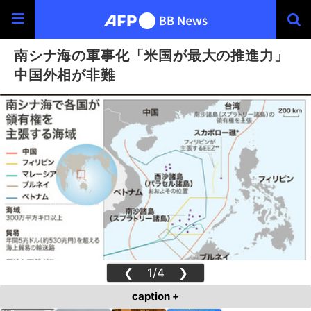
南シナ海の軍事化「米国が最大の推進力」
中国外相が非難
❮
1/4
❯
caption +