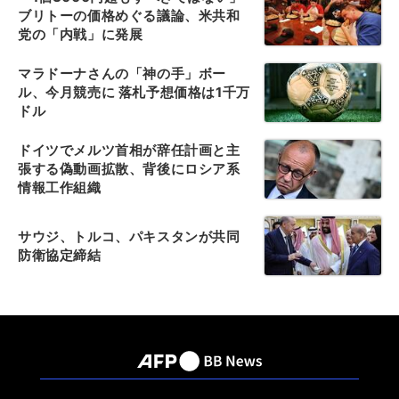
ブリトーの価格めぐる議論、米共和
党の「内戦」に発展
マラドーナさんの「神の手」ボー
ル、今月競売に 落札予想価格は1千万
ドル
ドイツでメルツ首相が辞任計画と主
張する偽動画拡散、背後にロシア系
情報工作組織
サウジ、トルコ、パキスタンが共同
防衛協定締結