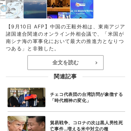
【9月10日 AFP】中国の王毅外相は、東南アジア
諸国連合関連のオンライン外相会議で、「米国が
南シナ海の軍事化において最大の推進力となりつ
つある」と非難した。
全文を読む
>
関連記事
チェコ代表団の台湾訪問が象徴する
「時代精神の変化」
貿易戦争、コロナの次は黒人男性死
亡事件…増える米中対立の種