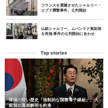
フランスを震撼させたシャルリー・
エブド襲撃事件、公判開始
仏紙シャルリー、ムハンマド風刺画
を再掲 事件の公判開始に合わせ
Top stories
韓国の暗い歴史「強制的な国際養子縁組」、大
統領が真相解明を約束