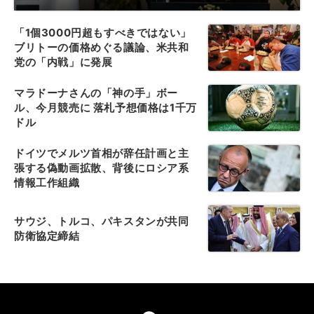
「1個3000円超もすべきではない」
ブリトーの価格めぐる議論、米共和
党の「内戦」に発展
マラドーナさんの「神の手」ボー
ル、今月競売に 落札予想価格は1千万
ドル
ドイツでメルツ首相が辞任計画と主
張する偽動画拡散、背後にロシア系
情報工作組織
サウジ、トルコ、パキスタンが共同
防衛協定締結