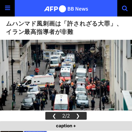
ムハンマド風刺画は「許されざる大罪」、
イラン最高指導者が非難
❮
2/2
❯
caption +