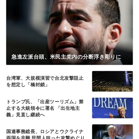
急進左派台頭、米民主党内の分断浮き彫りに
台湾軍、大規模演習で台北攻撃阻止
を想定し「橋封鎖」
トランプ氏、「出産ツーリズム」禁
止する大統領令に署名 「出生地主
義」見直し継続へ
国連事務総長、ロシアとウクライナ
両国を非難 民間人狙った攻撃めぐり