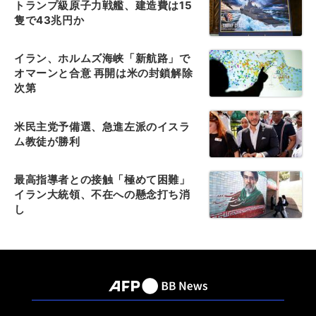
トランプ級原子力戦艦、建造費は15
隻で43兆円か
イラン、ホルムズ海峡「新航路」で
オマーンと合意 再開は米の封鎖解除
次第
米民主党予備選、急進左派のイスラ
ム教徒が勝利
最高指導者との接触「極めて困難」
イラン大統領、不在への懸念打ち消
し