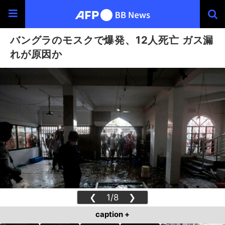
バングラのモスクで爆発、12人死亡 ガス漏
れが原因か
❮
1/8
❯
caption +