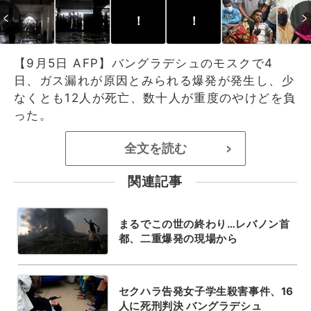
！
！
【9月5日 AFP】バングラデシュのモスクで4
日、ガス漏れが原因とみられる爆発が発生し、少
なくとも12人が死亡、数十人が重度のやけどを負
った。
全文を読む
>
関連記事
まるでこの世の終わり…レバノン首
都、二重爆発の現場から
セクハラ告発女子学生殺害事件、16
人に死刑判決 バングラデシュ