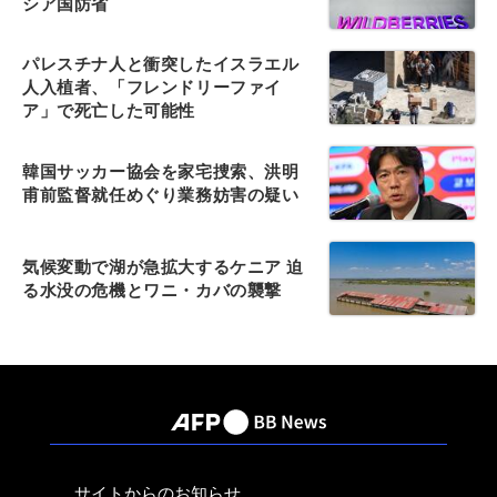
シア国防省
パレスチナ人と衝突したイスラエル
人入植者、「フレンドリーファイ
ア」で死亡した可能性
韓国サッカー協会を家宅捜索、洪明
甫前監督就任めぐり業務妨害の疑い
気候変動で湖が急拡大するケニア 迫
る水没の危機とワニ・カバの襲撃
サイトからのお知らせ