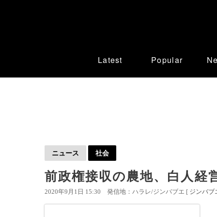
Latest
Popular
N
ニュース
社会
前政権接収の農地、白人経
2020年9月1日 15:30
発信地：ハラレ/ジンバブエ [
ジンバブ