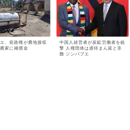
エ、前政権が農地接収
中国人経営者が炭鉱労働者を銃
農家に補償金
撃 人権団体は虐待まん延と非
難 ジンバブエ