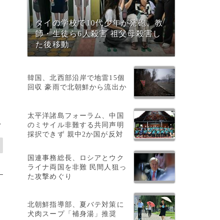
タイの学校で10代少年が発砲、教
師・生徒ら6人殺害 祖父母殺害し
た後移動
韓国、北西部沿岸で地雷15個
回収 豪雨で北朝鮮から流出か
太平洋諸島フォーラム、中国
>
のミサイル非難する共同声明
採択できず 親中2か国が反対
国連事務総長、ロシアとウク
ライナ両国を非難 民間人狙っ
た攻撃めぐり
北朝鮮指導部、夏バテ対策に
犬肉スープ「補身湯」推奨