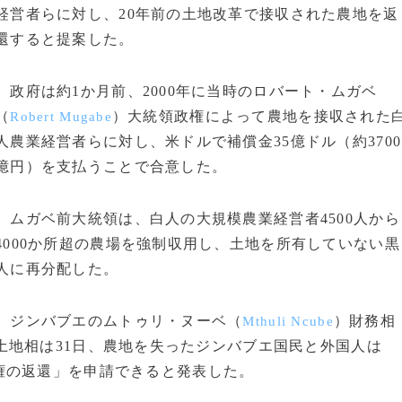
経営者らに対し、20年前の土地改革で接収された農地を返
還すると提案した。
政府は約1か月前、2000年に当時のロバート・ムガベ
（
）大統領政権によって農地を接収された
Robert Mugabe
人農業経営者らに対し、米ドルで補償金35億ドル（約3700
億円）を支払うことで合意した。
ムガベ前大統領は、白人の大規模農業経営者4500人から
4000か所超の農場を強制収用し、土地を所有していない黒
人に再分配した。
ジンバブエのムトゥリ・ヌーベ（
）財務相
Mthuli Ncube
土地相は31日、農地を失ったジンバブエ国民と外国人は
権の返還」を申請できると発表した。