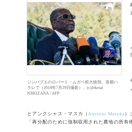
ジンバブエのロバート・ムガベ前大統領。首都ハ
ラレで（2018年7月29日撮影）。(c)Jekesai
NJIKIZANA / AFP
とアンクシャス・マスカ（
）
Anxious Masuka
「再分配のために強制収用された農地の所有