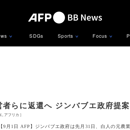
ews
SDGs
Sports
Focus
P
∨
∨
∨
営者らに返還へ ジンバブエ政府提案
エ
アフリカ
]
【9月1日 AFP】ジンバブエ政府は先月31日、白人の元農