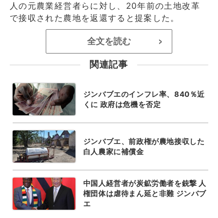
人の元農業経営者らに対し、20年前の土地改革
で接収された農地を返還すると提案した。
全文を読む
>
関連記事
ジンバブエのインフレ率、840％近
くに 政府は危機を否定
ジンバブエ、前政権が農地接収した
白人農家に補償金
中国人経営者が炭鉱労働者を銃撃 人
権団体は虐待まん延と非難 ジンバブ
エ