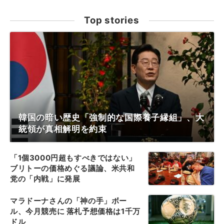
Top stories
韓国の暗い歴史「強制的な国際養子縁組」、大
統領が真相解明を約束
「1個3000円超もすべきではない」
ブリトーの価格めぐる議論、米共和
党の「内戦」に発展
マラドーナさんの「神の手」ボー
ル、今月競売に 落札予想価格は1千万
ドル