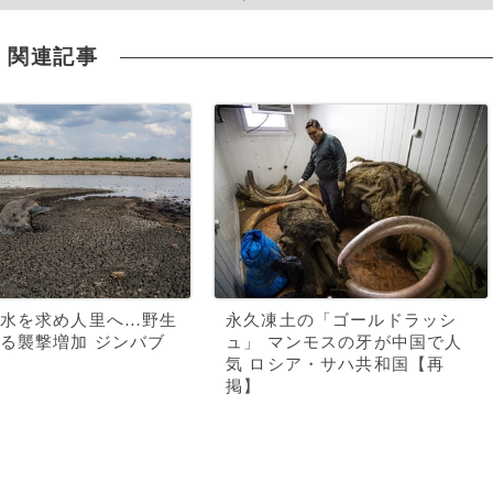
関連記事
水を求め人里へ…野生
永久凍土の「ゴールドラッシ
る襲撃増加 ジンバブ
ュ」 マンモスの牙が中国で人
気 ロシア・サハ共和国【再
掲】