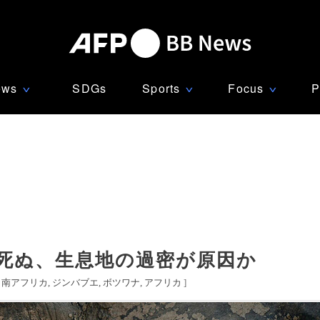
ews
SDGs
Sports
Focus
P
∨
∨
∨
頭死ぬ、生息地の過密が原因か
[
南アフリカ
ジンバブエ
ボツワナ
アフリカ
]