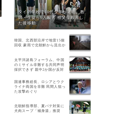
タイの学校で10代少年が発砲、教
師・生徒ら6人殺害 祖父母殺害し
た後移動
韓国、北西部沿岸で地雷15個
回収 豪雨で北朝鮮から流出か
太平洋諸島フォーラム、中国
森
のミサイル非難する共同声明
採択できず 親中2か国が反対
国連事務総長、ロシアとウク
ライナ両国を非難 民間人狙っ
た攻撃めぐり
北朝鮮指導部、夏バテ対策に
犬肉スープ「補身湯」推奨