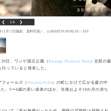
❮
1/4
❯
7日撮影、資料写真）。(c)MARTIN BUREAU / AFP
は30日、ワンゲ国立公園（
）北部の
Hwange National Park
を行っていると発表した。
アフォールズ（
）の町にかけて広がる森の中
Victoria Falls
された。5〜6歳の若い成体のほか、生後およそ18か月の赤ち
ついて「牙が無傷だったため、密猟の可能性は排除され