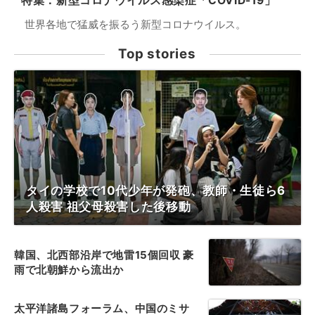
特集：新型コロナウイルス感染症「COVID-19」
世界各地で猛威を振るう新型コロナウイルス。
Top stories
タイの学校で10代少年が発砲、教師・生徒ら6
人殺害 祖父母殺害した後移動
韓国、北西部沿岸で地雷15個回収 豪
雨で北朝鮮から流出か
太平洋諸島フォーラム、中国のミサ