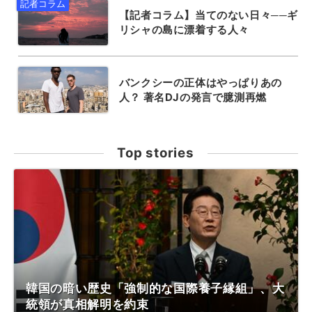
【記者コラム】当てのない日々──ギ
リシャの島に漂着する人々
バンクシーの正体はやっぱりあの
人？ 著名DJの発言で臆測再燃
Top stories
韓国の暗い歴史「強制的な国際養子縁組」、大
統領が真相解明を約束