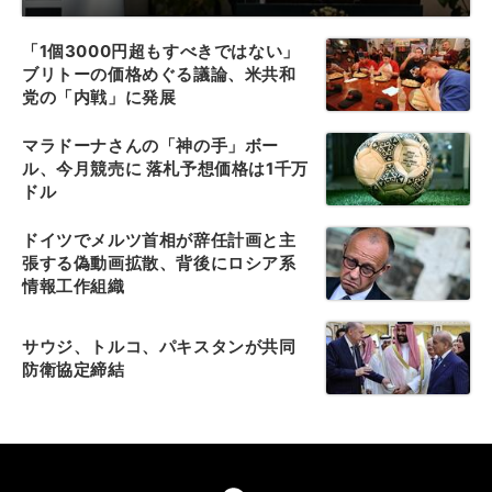
「1個3000円超もすべきではない」
ブリトーの価格めぐる議論、米共和
党の「内戦」に発展
マラドーナさんの「神の手」ボー
ル、今月競売に 落札予想価格は1千万
ドル
ドイツでメルツ首相が辞任計画と主
張する偽動画拡散、背後にロシア系
情報工作組織
サウジ、トルコ、パキスタンが共同
防衛協定締結