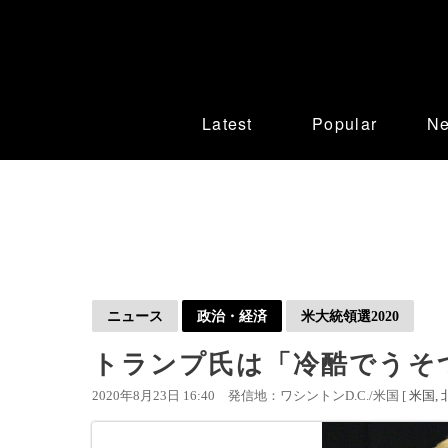
Latest
Popular
N
ニュース
政治・経済
米大統領選2020
トランプ氏は「冷酷でうそ
2020年8月23日 16:40
発信地：ワシントンD.C./米国 [
米国