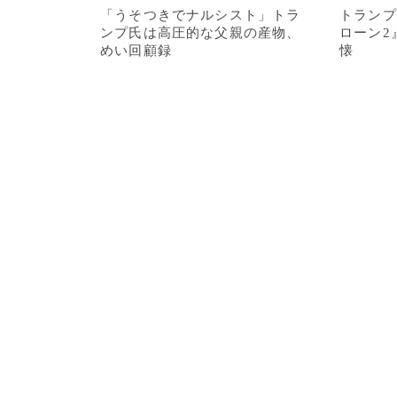
「うそつきでナルシスト」トラ
トランプ
ンプ氏は高圧的な父親の産物、
ローン2
めい回顧録
懐