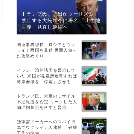
トランプ氏、「出産ツーリズム」
禁止する大統領令に署名 「出生地
資
主義」見直し継続へ
国連事務総長、ロシアとウク
ライナ両国を非難 民間人狙っ
た攻撃めぐり
イラン、湾岸諸国を脅迫して
いた 米国が発電所攻撃すれば
湾岸全域を「停電」させる
トランプ氏、米軍のミサイル
不足報道を否定 リークした人
物に拘禁刑を科すと脅迫
独軍需メーカーへのスパイ行
為でウクライナ人逮捕 「破壊
工作の準備」