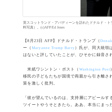
英スコットランド・アバディーンを訪れたドナルド・トラ
料写真）。(c)AFP/Ed Jones
【8月23日 AFP】ドナルド・トランプ（
Donal
ー（
）氏が、同大統領
Maryanne Trump Barry
はないと評していたことが、ひそかに録音さ
米紙ワシントン・ポスト（
Washington Post
移民の子どもたちが国境で両親から引き離さ
策を激しく批判。
「彼が望んでいるのは、支持層にアピールす
ツイートやうそときたら。ああ、本当にまっ