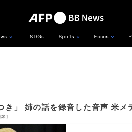
ews
SDGs
Sports
Focus
P
∨
∨
∨
つき」 姉の話を録音した音声 米メ
北米
]