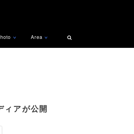
hoto
Area
∨
∨
ディアが公開