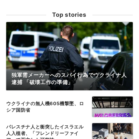
Top stories
独軍需メーカーへのスパイ行為でウクライナ人
逮捕 「破壊工作の準備」
ウクライナの無人機605機撃墜、ロ
シア国防省
パレスチナ人と衝突したイスラエル
人入植者、「フレンドリーファイ