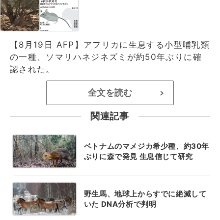
【8月19日 AFP】アフリカに生息する小型哺乳類
の一種、ソマリハネジネズミが約50年ぶりに確
認された。
全文を読む
>
関連記事
ベトナムのマメジカ希少種、約30年
ぶりに森で発見 生息信じて研究
野生馬、地球上からすでに絶滅して
いた DNA分析で判明