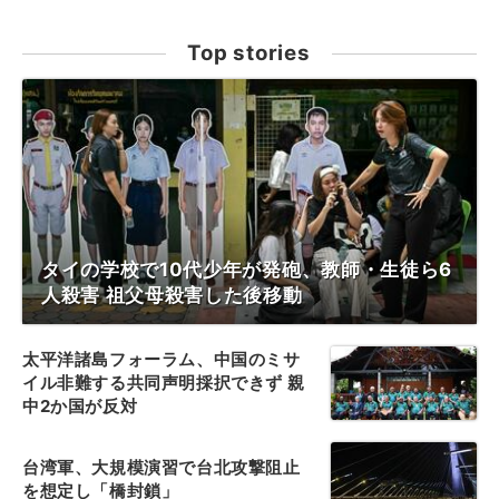
Top stories
タイの学校で10代少年が発砲、教師・生徒ら6
人殺害 祖父母殺害した後移動
太平洋諸島フォーラム、中国のミサ
イル非難する共同声明採択できず 親
中2か国が反対
台湾軍、大規模演習で台北攻撃阻止
を想定し「橋封鎖」