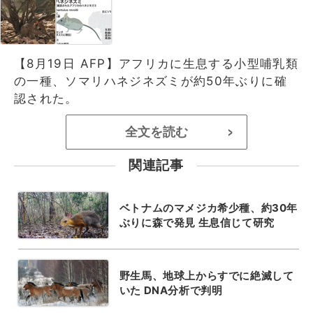
【8月19日 AFP】アフリカに生息する小型哺乳類
の一種、ソマリハネジネズミが約50年ぶりに確
認された。
全文を読む
>
関連記事
ベトナムのマメジカ希少種、約30年
ぶりに森で発見 生息信じて研究
野生馬、地球上からすでに絶滅して
いた DNA分析で判明