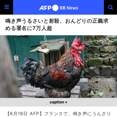
鳴き声うるさいと射殺、おんどりの正義求
める署名に7万人超
caption +
【8月18日 AFP】フランスで、鳴き声にうんざり