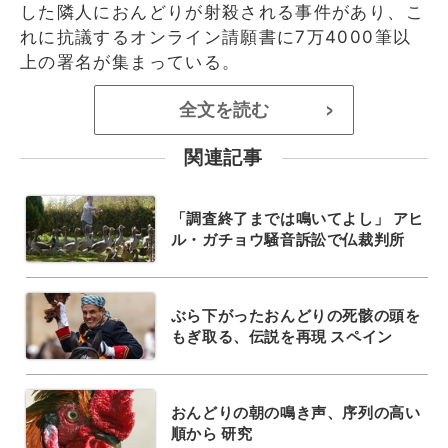
した隣人におんどりが射殺される事件があり、こ
れに抗議するオンライン請願書に7万4000筆以
上の署名が集まっている。
全文を読む
>
関連記事
「調査終了までは鳴いてよし」 アヒ
ル・ガチョウ騒音訴訟で仏裁判所
ぶら下がったおんどりの死骸の頭を
もぎ取る、伝説を再現 スペイン
おんどりの朝の鳴き声、序列の高い
順から 研究