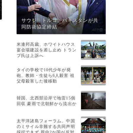
サウジ、トルコ、パキスタンが共
同防衛協定締結
米連邦高裁、ホワイトハウス
宴会場建設を差し止め トラン
リ
プ氏は上訴へ
タイの学校で10代少年が発
砲、教師・生徒ら6人殺害 祖
年
父母殺害した後移動
韓国、北西部沿岸で地雷15個
回収 豪雨で北朝鮮から流出か
太平洋諸島フォーラム、中国
のミサイル非難する共同声明
採択できず 親中2か国が反対