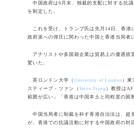
中国政府は6月末、独裁的支配に対する抗議
を制定した。
これを受け、トランプ氏は先月14日、香港
政府派への弾圧に関わった中国と香港当局者
アナリストや多国籍企業は貿易上の優遇措置
驚いた。
英ロンドン大学（
）東
University of London
スティーブ・ツァン（
）教授はA
Steve Tsang
範囲が広い」「香港は中国本土と同程度の困
中国当局者に制裁を科す香港自治法は、超党
が、香港での抗議活動に対する中国政府の対