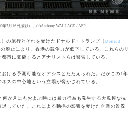
日撮影）。(c)Anthony WALLACE / AFP
安法）の施行とそれを受けたドナルド・トランプ（
Donald
置の廃止により、香港の競争力が低下している。これらの
一都市に変貌するとアナリストらは警告している。
おける予測可能なオアシスとたたえられた。だがこの1
ジネスの中心地という立場が脅かされている。
係と何か月にもおよぶ時には暴力行為も発生する大規模な抗
後退していた。これによる動揺の影響を受けた企業の景況