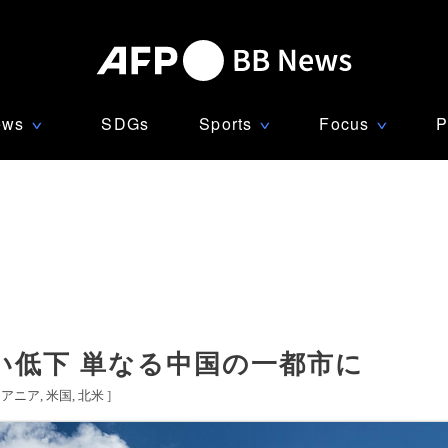
ews
SDGs
Sports
Focus
P
∨
∨
∨
い低下 単なる中国の一都市に
セアニア
米国
北米
]