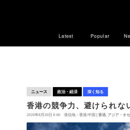
Latest
Popular
N
ニュース
政治・経済
深く知る
香港の競争力、避けられな
2020年8月20日 8:00
発信地：香港/中国 [
香港
アジア・オ