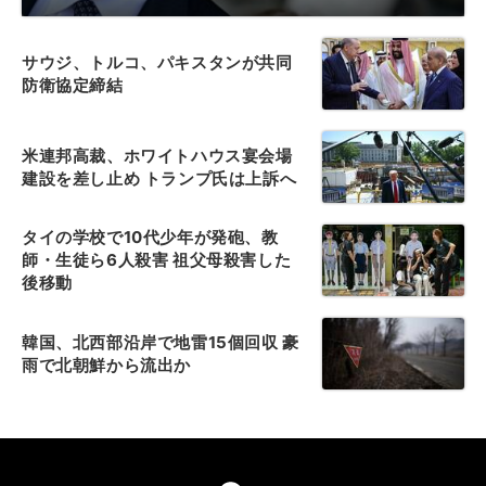
サウジ、トルコ、パキスタンが共同
防衛協定締結
米連邦高裁、ホワイトハウス宴会場
建設を差し止め トランプ氏は上訴へ
タイの学校で10代少年が発砲、教
師・生徒ら6人殺害 祖父母殺害した
後移動
韓国、北西部沿岸で地雷15個回収 豪
雨で北朝鮮から流出か