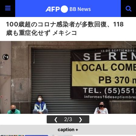
100歳超のコロナ感染者が多数回復、118
歳も重症化せず メキシコ
❮
2/3
❯
caption +