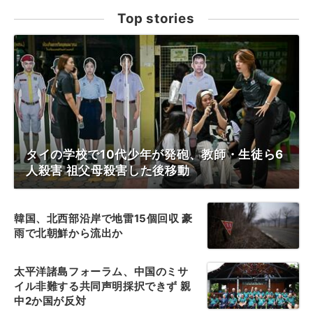
Top stories
タイの学校で10代少年が発砲、教師・生徒ら6
人殺害 祖父母殺害した後移動
韓国、北西部沿岸で地雷15個回収 豪
雨で北朝鮮から流出か
太平洋諸島フォーラム、中国のミサ
イル非難する共同声明採択できず 親
中2か国が反対