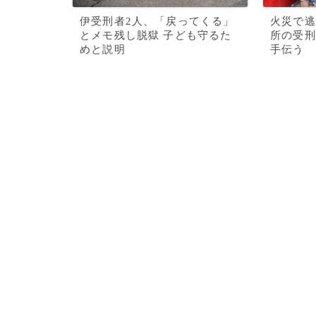
伊受刑者2人、「戻ってくる」
火災で逃
とメモ残し脱獄 子ども守るた
所の受刑
めと説明
手伝う