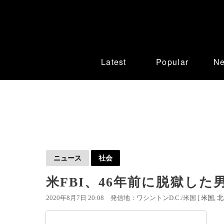
Latest
Popular
N
ニュース
社会
米FBI、46年前に脱獄した
2020年8月7日 20:08
発信地：ワシントンD.C./米国 [
米国
北