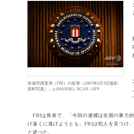
米連邦捜査局（FBI）の紋章（2007年8月3日撮影、
資料写真）。(c)MANDEL NGAN / AFP
FBIは発表で、「今回の逮捕は全国の暴力
け遠くに逃げようとも、FBIは犯人を見つけ
と述べた。