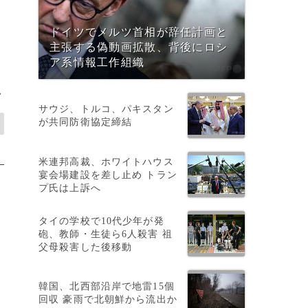
ドイツでメルツ首相が辞任計画と
主張する偽動画拡散、背後にロシ
ア系情報工作組織
>
サウジ、トルコ、パキスタン
が共同防衛協定締結
米連邦高裁、ホワイトハウス
宴会場建設を差し止め トラン
プ氏は上訴へ
タイの学校で10代少年が発
砲、教師・生徒ら6人殺害 祖
父母殺害した後移動
韓国、北西部沿岸で地雷15個
回収 豪雨で北朝鮮から流出か