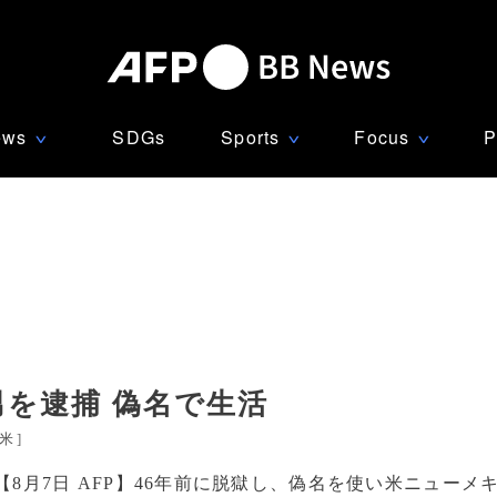
ews
SDGs
Sports
Focus
P
∨
∨
∨
男を逮捕 偽名で生活
米
]
【8月7日 AFP】46年前に脱獄し、偽名を使い米ニューメ