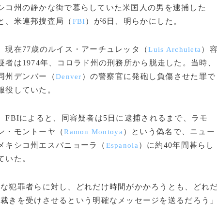
シコ州の静かな街で暮らしていた米国人の男を逮捕した
と、米連邦捜査局（
）が6日、明らかにした。
FBI
現在77歳のルイス・アーチュレッタ（
）
Luis Archuleta
疑者は1974年、コロラド州の刑務所から脱走した。当時、
同州デンバー（
）の警察官に発砲し負傷させた罪で
Denver
服役していた。
FBIによると、同容疑者は5日に逮捕されるまで、ラモ
ン・モントーヤ（
）という偽名で、ニュー
Ramon Montoya
メキシコ州エスパニョーラ（
）に約40年間暮らし
Espanola
ていた。
的な犯罪者らに対し、どれだけ時間がかかろうとも、どれ
、裁きを受けさせるという明確なメッセージを送るだろう