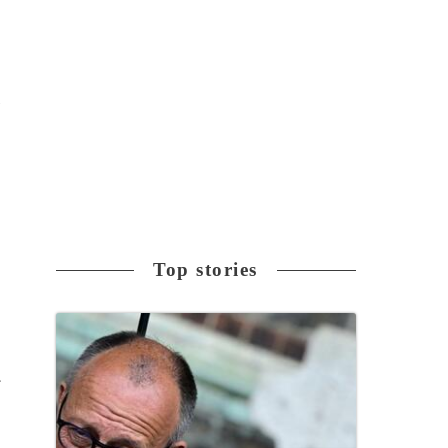
容
Top stories
だ
」