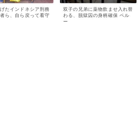
げたインドネシア刑務
双子の兄弟に薬物飲ませ入れ替
者ら、自ら戻って看守
わる、脱獄囚の身柄確保 ペル
ー