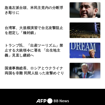
急進左派台頭、米民主党内の分断浮
き彫りに
台湾軍、大規模演習で台北攻撃阻止
を想定し「橋封鎖」
トランプ氏、「出産ツーリズム」禁
止する大統領令に署名 「出生地主
義」見直し継続へ
国連事務総長、ロシアとウクライナ
両国を非難 民間人狙った攻撃めぐり