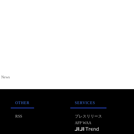
News
OTHER
SERVICES
RSS
プレスリリース
AFP WAA