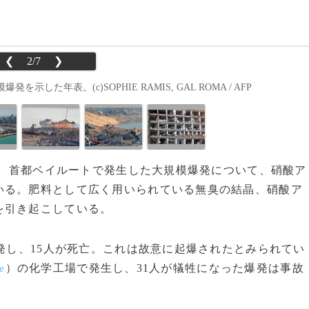
❮
2/7
❯
年表。(c)SOPHIE RAMIS, GAL ROMA / AFP
局は、首都ベイルートで発生した大規模爆発について、硝酸ア
いる。肥料として広く用いられている無臭の結晶、硝酸ア
を引き起こしている。
発し、15人が死亡。これは故意に起爆されたとみられてい
）の化学工場で発生し、31人が犠牲になった爆発は事故
e