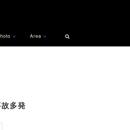
hoto
Area
∨
∨
事故多発