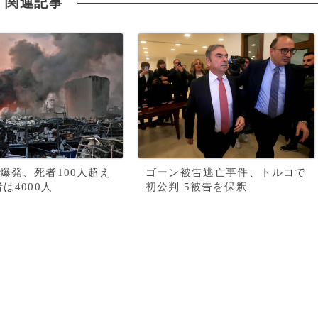
関連記事
爆発、死者100人超え
ゴーン被告逃亡事件、トルコで
は4000人
初公判 5被告を保釈