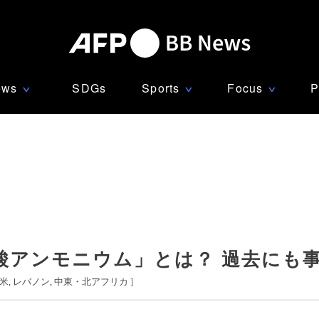
ews
SDGs
Sports
Focus
P
∨
∨
∨
酸アンモニウム」とは？ 過去にも
米
レバノン
中東・北アフリカ
]