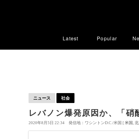
Latest
Popular
N
ニュース
社会
レバノン爆発原因か、「硝
2020年8月5日 22:34
発信地：ワシントンD.C./米国 [
米国
北