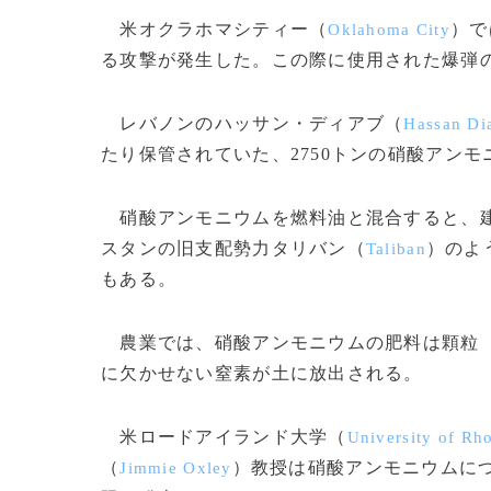
米オクラホマシティー（
）で
Oklahoma City
る攻撃が発生した。この際に使用された爆弾
レバノンのハッサン・ディアブ（
Hassan Di
たり保管されていた、2750トンの硝酸アン
硝酸アンモニウムを燃料油と混合すると、建
スタンの旧支配勢力タリバン（
）のよ
Taliban
もある。
農業では、硝酸アンモニウムの肥料は顆粒（
に欠かせない窒素が土に放出される。
米ロードアイランド大学（
University of Rh
（
）教授は硝酸アンモニウムに
Jimmie Oxley