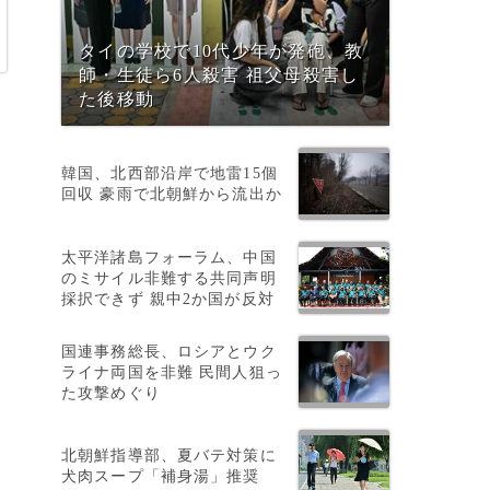
タイの学校で10代少年が発砲、教
師・生徒ら6人殺害 祖父母殺害し
た後移動
韓国、北西部沿岸で地雷15個
回収 豪雨で北朝鮮から流出か
太平洋諸島フォーラム、中国
のミサイル非難する共同声明
採択できず 親中2か国が反対
国連事務総長、ロシアとウク
ライナ両国を非難 民間人狙っ
た攻撃めぐり
北朝鮮指導部、夏バテ対策に
犬肉スープ「補身湯」推奨