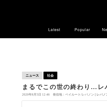
Latest
Popular
N
ニュース
社会
まるでこの世の終わり…レ
2020年8月5日 12:46
発信地：ベイルート/レバノン [
レバノ