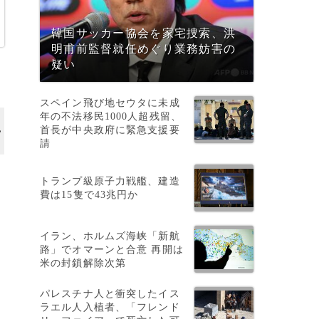
韓国サッカー協会を家宅捜索、洪
明甫前監督就任めぐり業務妨害の
疑い
スペイン飛び地セウタに未成
年の不法移民1000人超残留、
首長が中央政府に緊急支援要
請
トランプ級原子力戦艦、建造
費は15隻で43兆円か
イラン、ホルムズ海峡「新航
路」でオマーンと合意 再開は
米の封鎖解除次第
パレスチナ人と衝突したイス
ラエル人入植者、「フレンド