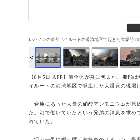
レバノンの首都ベイルートの港湾地区で起きた大爆発の瞬間（2020年8
【8月5日 AFP】港全体が炎に包まれ、船
イルートの港湾地区で発生した大爆発の現場
倉庫にあった大量の硝酸アンモニウムが原因
た。港で働いていたという兄弟の消息を求め
れていた。
辺り一帯に鳴り響く救急車のサイレン。爆発