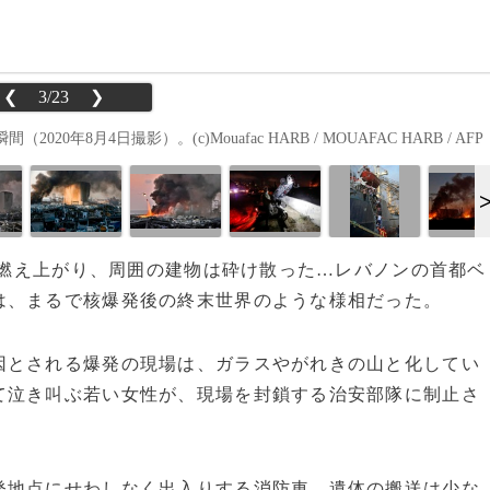
❮
3/23
❯
月4日撮影）。(c)Mouafac HARB / MOUAFAC HARB / AFP
舶は燃え上がり、周囲の建物は砕け散った…レバノンの首都ベ
は、まるで核爆発後の終末世界のような様相だった。
とされる爆発の現場は、ガラスやがれきの山と化してい
て泣き叫ぶ若い女性が、現場を封鎖する治安部隊に制止さ
地点にせわしなく出入りする消防車。遺体の搬送は少な