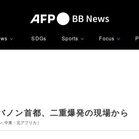
ews
SDGs
Sports
Focus
P
∨
∨
∨
バノン首都、二重爆発の現場から
ン
中東・北アフリカ
]