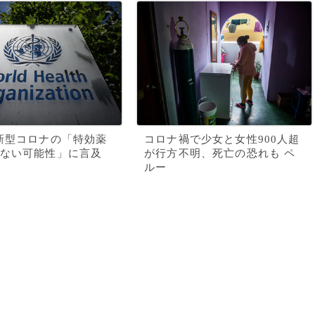
新型コロナの「特効薬
コロナ禍で少女と女性900人超
ない可能性」に言及
が行方不明、死亡の恐れも ペ
ルー