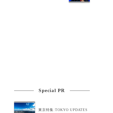
染
Special PR
東京特集:TOKYO UPDATES