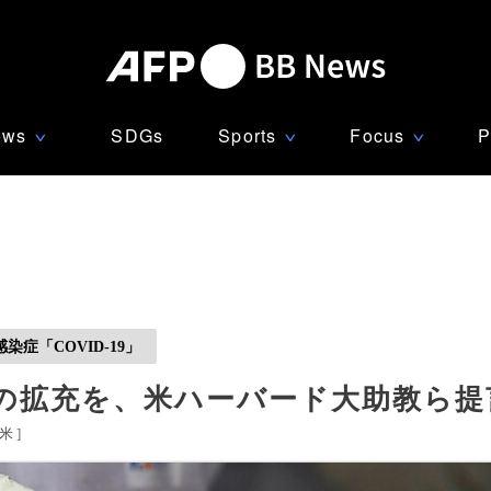
ews
SDGs
Sports
Focus
P
∨
∨
∨
症「COVID-19」
査の拡充を、米ハーバード大助教ら提
米
]