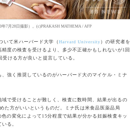
8日撮影）。(c)PRAKASH MATHEMA / AFP
について米ハーバード大学（
）の研究者
Harvard University
高精度の検査を受けるより、多少不正確かもしれないが1
数回受ける方が良いと提言している。
、強く推奨しているのがハーバード大のマイケル・ミナ
域で受けることが難しく、検査に数時間、結果が出るの
やめた方がいいというものだ。ミナ氏は米食品医薬品局
色の変化によって15分程度で結果が分かる妊娠検査キッ
ている。