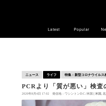
Latest
Popular
N
ニュース
ライフ
特集：新型コロナウイルス感染
PCRより「質が悪い」検
2020年8月4日 17:02
発信地：ワシントンD.C./米国 [
米国
北