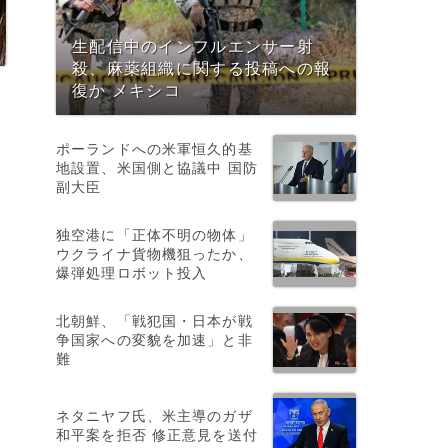
生配信中のインフルエンサー射
殺、麻薬組織に関する投稿への報
復か メキシコ
を
ポーランドへの米軍恒久的基
地設置、米国側と協議中 国防
回
副大臣
独空港に「正体不明の物体」
ウクライナ貨物機狙ったか、
爆弾処理ロボット投入
北朝鮮、「戦犯国・日本が戦
争国家への変貌を加速」と非
難
ネタニヤフ氏、米主導のガザ
和平案を拒否 修正意見を送付