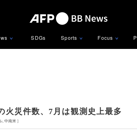
ews
SDGs
Sports
Focus
P
∨
∨
∨
の火災件数、7月は観測史上最多
ル
中南米
]