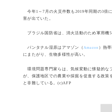
今年1～7月の火災件数も2019年同期の3倍に
害が出ていた。
ブラジル国防省は、消火活動のため軍用機5機
パンタナル湿原はアマゾン（
）熱帯
Amazon
にまたがり、生物多様性が高い。
環境問題専門家らは、気候変動に懐疑的なブ
が、保護地区での農業や採掘を促進する政策
と非難している。(c)AFP