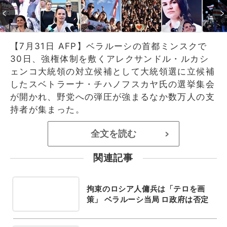
【7月31日 AFP】ベラルーシの首都ミンスクで
30日、強権体制を敷くアレクサンドル・ルカシ
ェンコ大統領の対立候補として大統領選に立候補
したスベトラーナ・チハノフスカヤ氏の選挙集会
が開かれ、野党への弾圧が強まるなか数万人の支
持者が集まった。
全文を読む
>
関連記事
拘束のロシア人傭兵は「テロを画
策」 ベラルーシ当局 ロ政府は否定