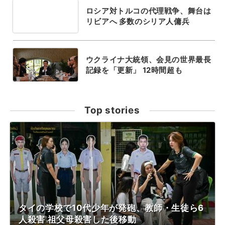
ロシア対トルコの代理戦争、舞台は
リビアへ 多数のシリア人傭兵
ウクライナ大統領、会見の世界最長
記録を「更新」 12時間超も
Top stories
タイの学校で10代少年が発砲、教師・生徒ら6
人殺害 祖父母殺害した後移動