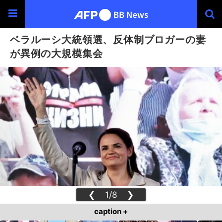
ベラルーシ大統領選、反体制ブロガーの妻
が異例の大規模集会
❮
1/8
❯
caption +