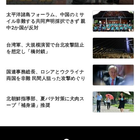
太平洋諸島フォーラム、中国のミサ
イル非難する共同声明採択できず 親
中2か国が反対
台湾軍、大規模演習で台北攻撃阻止
を想定し「橋封鎖」
国連事務総長、ロシアとウクライナ
両国を非難 民間人狙った攻撃めぐり
北朝鮮指導部、夏バテ対策に犬肉ス
ープ「補身湯」推奨