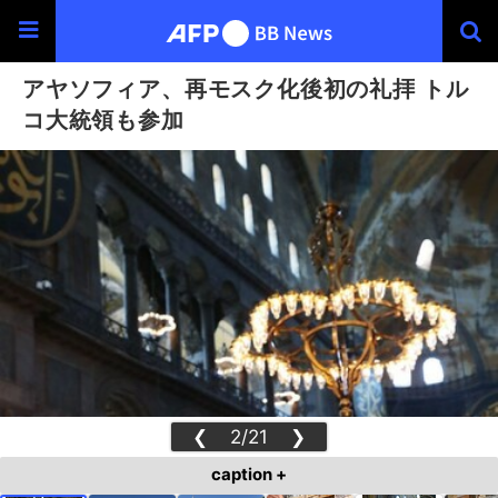
アヤソフィア、再モスク化後初の礼拝 トル
コ大統領も参加
❮
2/21
❯
caption +