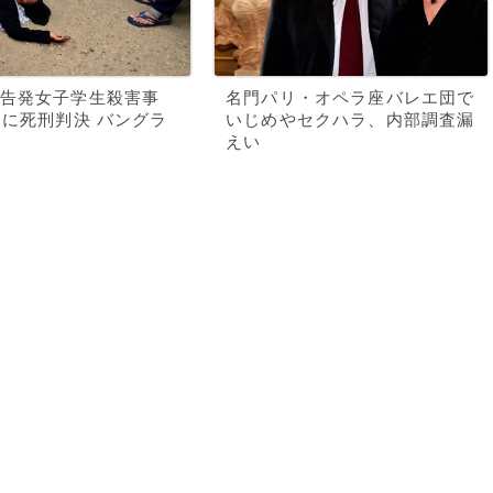
告発女子学生殺害事
名門パリ・オペラ座バレエ団で
人に死刑判決 バングラ
いじめやセクハラ、内部調査漏
えい