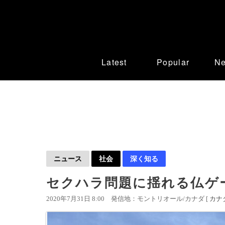
Latest
Popular
N
ニュース
社会
深く知る
セクハラ問題に揺れる仏ゲ
2020年7月31日 8:00
発信地：モントリオール/カナダ [
カナ