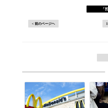
「拒
< 前のページヘ
1