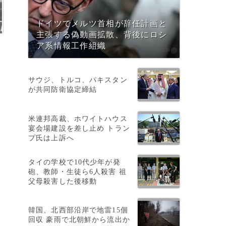
ドイツでメルツ首相が辞任計画と
主張する偽動画拡散、背後にロシ
ア系情報工作組織
サウジ、トルコ、パキスタン
が共同防衛協定締結
米連邦高裁、ホワイトハウス
宴会場建設を差し止め トラン
プ氏は上訴へ
タイの学校で10代少年が発
砲、教師・生徒ら6人殺害 祖
父母殺害した後移動
」
韓国、北西部沿岸で地雷15個
回収 豪雨で北朝鮮から流出か
し