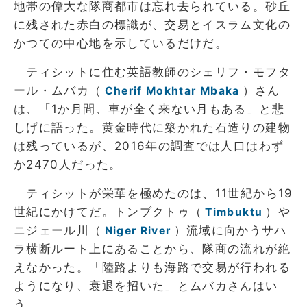
地帯の偉大な隊商都市は忘れ去られている。砂丘
に残された赤白の標識が、交易とイスラム文化の
かつての中心地を示しているだけだ。
ティシットに住む英語教師のシェリフ・モフタ
ール・ムバカ（
）さん
Cherif Mokhtar Mbaka
は、「1か月間、車が全く来ない月もある」と悲
しげに語った。黄金時代に築かれた石造りの建物
は残っているが、2016年の調査では人口はわず
か2470人だった。
ティシットが栄華を極めたのは、11世紀から19
世紀にかけてだ。トンブクトゥ（
）や
Timbuktu
ニジェール川（
）流域に向かうサハ
Niger River
ラ横断ルート上にあることから、隊商の流れが絶
えなかった。「陸路よりも海路で交易が行われる
ようになり、衰退を招いた」とムバカさんはい
う。