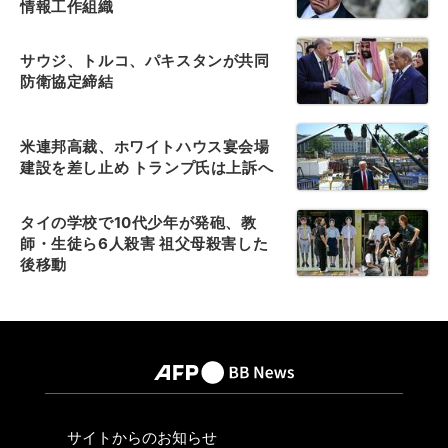
情報工作組織
サウジ、トルコ、パキスタンが共同
防衛協定締結
米連邦高裁、ホワイトハウス宴会場
建設を差し止め トランプ氏は上訴へ
タイの学校で10代少年が発砲、教
師・生徒ら6人殺害 祖父母殺害した
後移動
サイトからのお知らせ