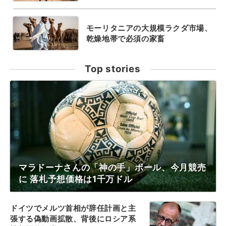
モーリタニアの大規模ラクダ市場、
乾燥地帯で必須の家畜
Top stories
マラドーナさんの「神の手」ボール、今月競売
に 落札予想価格は1千万ドル
ドイツでメルツ首相が辞任計画と主
張する偽動画拡散、背後にロシア系