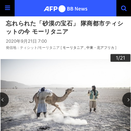
忘れられた「砂漠の宝石」 隊商都市ティシ
ットの今 モーリタニア
2020年9月21日 7:00
発信地：ティシット/モーリタニア [
モーリタニア
中東・北アフリカ
]
20
10
13
14
16
19
12
15
17
18
21
11
3
4
6
9
2
5
7
8
1
/21
/21
/21
/21
/21
/21
/21
/21
/21
/21
/21
/21
/21
/21
/21
/21
/21
/21
/21
/21
/21