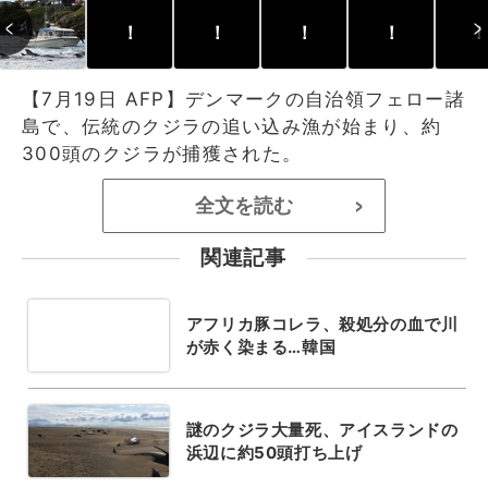
！
！
！
！
！
【7月19日 AFP】デンマークの自治領フェロー諸
島で、伝統のクジラの追い込み漁が始まり、約
300頭のクジラが捕獲された。
全文を読む
>
関連記事
アフリカ豚コレラ、殺処分の血で川
が赤く染まる…韓国
謎のクジラ大量死、アイスランドの
浜辺に約50頭打ち上げ