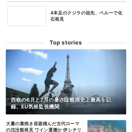
4本足のクジラの祖先、ペルーで化
石発見
Top stories
西欧の6月と7月の暑さは観測史上最高を記
録、EU気候監視機関
大量の素焼き容器積んだ古代ローマ
の沈没船発見 ワイン運搬か 伊シチリ