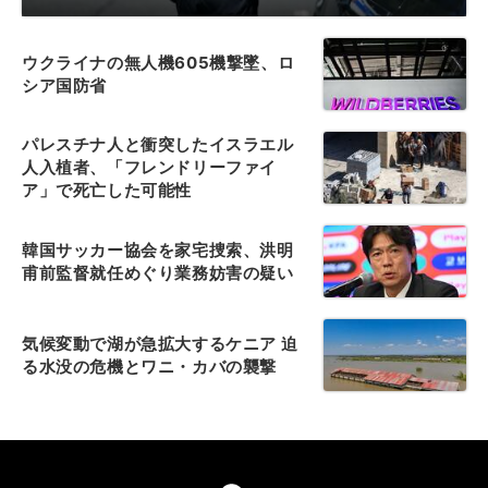
ウクライナの無人機605機撃墜、ロ
シア国防省
パレスチナ人と衝突したイスラエル
人入植者、「フレンドリーファイ
ア」で死亡した可能性
韓国サッカー協会を家宅捜索、洪明
甫前監督就任めぐり業務妨害の疑い
気候変動で湖が急拡大するケニア 迫
る水没の危機とワニ・カバの襲撃