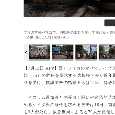
マリの首都バマコで、機動隊の出動を受けて橋に続く道路上
(c)MICHELE CATTANI / AFP
【7月13日 AFP】西アフリカのマリで、イ
領（75）の辞任を要求する大規模デモが近年
りを受け、抗議デモの指導者らは12日、冷静
イスラム過激派との長引く闘いや経済的苦境
めるケイタ氏の辞任を求めるデモは10日、首
も3人が死亡、救急当局によると70人が負傷