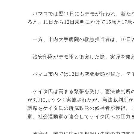
バマコでは翌11日にもデモが行われ、新たな
ると、11日から12日未明にかけて15歳と17
一方、市内大手病院の救急担当者は、10日以
治安部隊がデモ隊と衝突した際、実弾を発
バマコ市内では12日も緊張状態が続き、デ
ケイタ氏は高まる緊張を受け、憲法裁判所の
が3月にようやく実施されたが、憲法裁判所が
議席をケイタ氏の所属政党の候補者が獲得。
家、社会運動家が連合してケイタ氏への圧力
政府は、国中に広がる根深い失望の中で支持