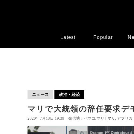
Latest
Popular
N
ニュース
政治・経済
マリで大統領の辞任要求デ
2020年7月13日 19:39
発信地：バマコ/マリ [
マリ
アフリカ