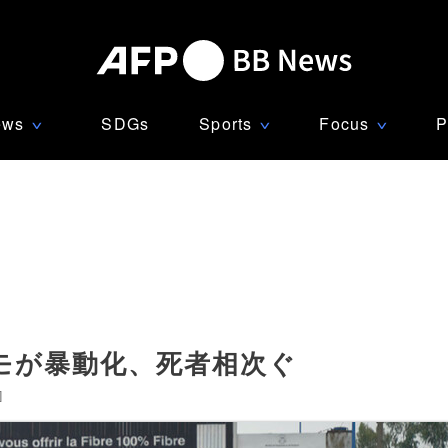
ews
SDGs
Sports
Focus
P
∨
∨
∨
モが暴動化、死者相次ぐ
]