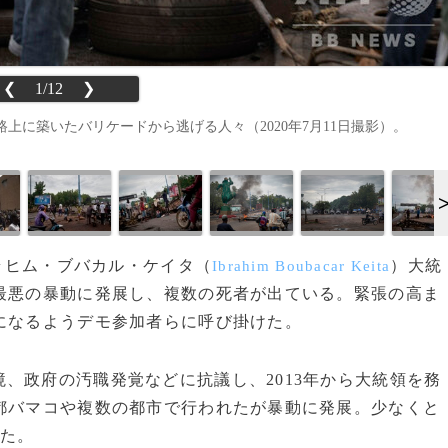
❮
1/12
❯
に築いたバリケードから逃げる人々（2020年7月11日撮影）。
ブラヒム・ブバカル・ケイタ（
）大統
Ibrahim Boubacar Keita
最悪の暴動に発展し、複数の死者が出ている。緊張の高ま
になるようデモ参加者らに呼び掛けた。
、政府の汚職発覚などに抗議し、2013年から大統領を務
都バマコや複数の都市で行われたが暴動に発展。少なくと
した。