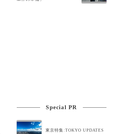
。
Special PR
東京特集:TOKYO UPDATES
の