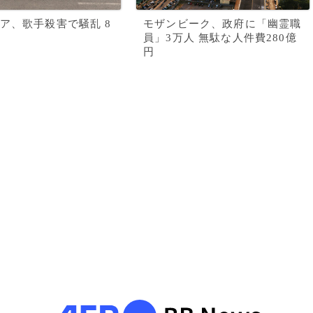
ア、歌手殺害で騒乱 8
モザンビーク、政府に「幽霊職
員」3万人 無駄な人件費280億
円