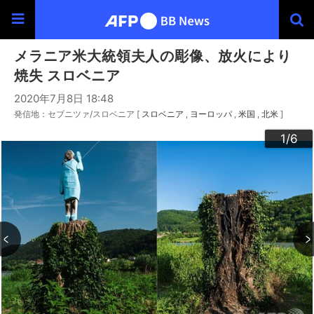
メラニア米大統領夫人の彫像、放火により
焼失 スロベニア
2020年7月8日 18:48
発信地：セブニツァ/スロベニア [
スロベニア
ヨーロッパ
米国
北米
]
3
4
6
2
5
1
/6
/6
/6
/6
/6
/6